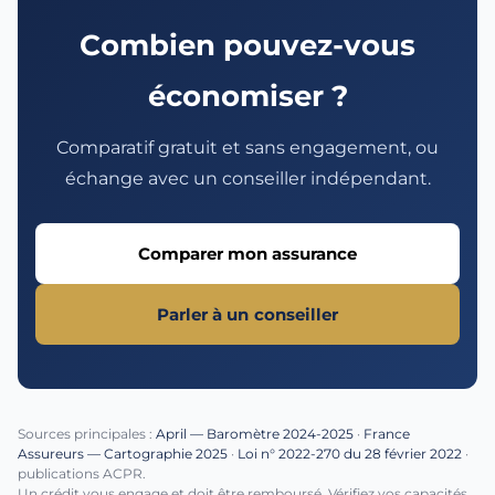
Combien pouvez-vous
économiser ?
Comparatif gratuit et sans engagement, ou
échange avec un conseiller indépendant.
Comparer mon assurance
Parler à un conseiller
Sources principales :
April — Baromètre 2024-2025
·
France
Assureurs — Cartographie 2025
·
Loi n° 2022-270 du 28 février 2022
·
publications ACPR.
Un crédit vous engage et doit être remboursé. Vérifiez vos capacités