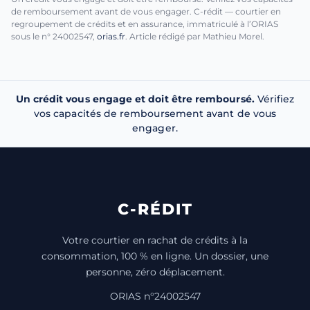
de remboursement avant de vous engager. C-rédit — courtier en
regroupement de crédits et en assurance, immatriculé à l’ORIAS
sous le n° 24002547,
orias.fr
. Article rédigé par Mathieu Morel.
Un crédit vous engage et doit être remboursé.
Vérifiez
vos capacités de remboursement avant de vous
engager.
C-RÉDIT
Votre courtier en rachat de crédits à la
consommation, 100 % en ligne. Un dossier, une
personne, zéro déplacement.
ORIAS n°24002547