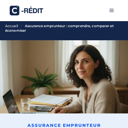
Aller
MENU
au
contenu
›
Accueil
Assurance emprunteur : comprendre, comparer et
économiser
ASSURANCE EMPRUNTEUR