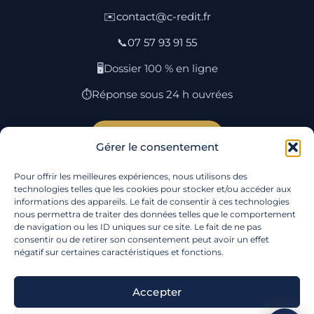
✉️
contact@c-redit.fr
📞
07 57 93 91 55
🖥️
Dossier 100 % en ligne
⏱️
Réponse sous 24 h ouvrées
Simuler mon rachat →
Gérer le consentement
Pour offrir les meilleures expériences, nous utilisons des
Rachat par ville
·
Lexique
·
Plan du site
·
Qui
technologies telles que les cookies pour stocker et/ou accéder aux
informations des appareils. Le fait de consentir à ces technologies
sommes-nous
·
Contact
·
Mentions
nous permettra de traiter des données telles que le comportement
légales
·
Confidentialité
·
Cookies
·
Gérer mes
de navigation ou les ID uniques sur ce site. Le fait de ne pas
cookies
consentir ou de retirer son consentement peut avoir un effet
négatif sur certaines caractéristiques et fonctions.
Suivez-nous :
Accepter
© 2026
C-REDIT
— SAS, RCS Nancy, SIREN 985 071 976 —