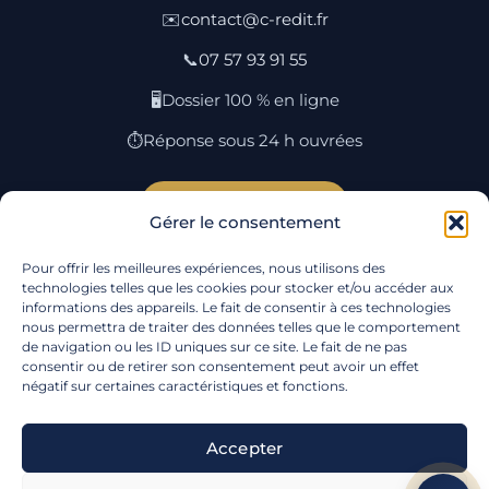
✉️
contact@c-redit.fr
📞
07 57 93 91 55
🖥️
Dossier 100 % en ligne
⏱️
Réponse sous 24 h ouvrées
Simuler mon rachat →
Gérer le consentement
Pour offrir les meilleures expériences, nous utilisons des
Rachat par ville
·
Lexique
·
Plan du site
·
Qui
technologies telles que les cookies pour stocker et/ou accéder aux
informations des appareils. Le fait de consentir à ces technologies
sommes-nous
·
Contact
·
Mentions
nous permettra de traiter des données telles que le comportement
légales
·
Confidentialité
·
Cookies
·
Gérer mes
de navigation ou les ID uniques sur ce site. Le fait de ne pas
cookies
consentir ou de retirer son consentement peut avoir un effet
négatif sur certaines caractéristiques et fonctions.
Suivez-nous :
Accepter
© 2026
C-REDIT
— SAS, RCS Nancy, SIREN 985 071 976 —
19 Rue de la Grande Ozeraille, 54280 Seichamps.