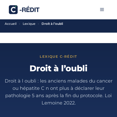
Aller
MENU
au
contenu
›
›
Accueil
Lexique
Droit à l’oubli
LEXIQUE C-RÉDIT
Droit à l’oubli
Droit à l oubli : les anciens malades du cancer
ou hépatite C n ont plus à déclarer leur
pathologie 5 ans après la fin du protocole. Loi
Lemoine 2022.