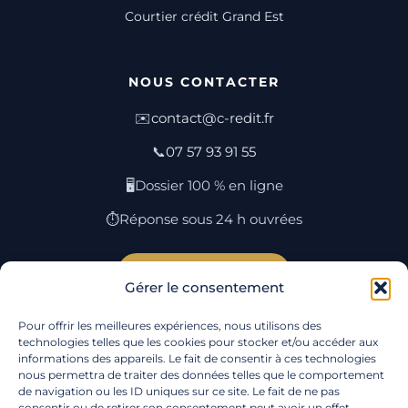
Courtier crédit Grand Est
NOUS CONTACTER
✉️
contact@c-redit.fr
📞
07 57 93 91 55
🖥️
Dossier 100 % en ligne
⏱️
Réponse sous 24 h ouvrées
Simuler mon rachat →
Gérer le consentement
Pour offrir les meilleures expériences, nous utilisons des
Rachat par ville
·
Lexique
·
Plan du site
·
Qui
technologies telles que les cookies pour stocker et/ou accéder aux
informations des appareils. Le fait de consentir à ces technologies
sommes-nous
·
Contact
·
Mentions
nous permettra de traiter des données telles que le comportement
légales
·
Confidentialité
·
Cookies
·
Gérer mes
de navigation ou les ID uniques sur ce site. Le fait de ne pas
cookies
consentir ou de retirer son consentement peut avoir un effet