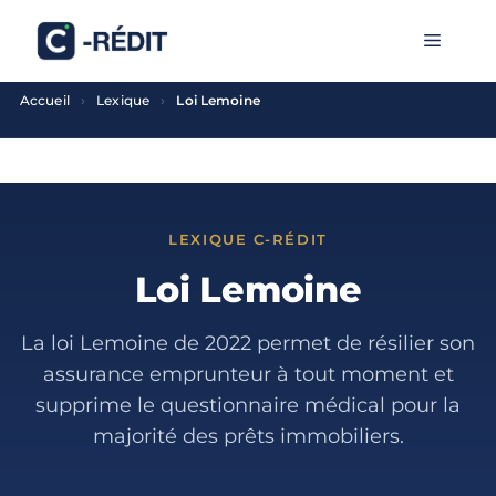
Aller
MENU
au
contenu
›
›
Accueil
Lexique
Loi Lemoine
LEXIQUE C-RÉDIT
Loi Lemoine
La loi Lemoine de 2022 permet de résilier son
assurance emprunteur à tout moment et
supprime le questionnaire médical pour la
majorité des prêts immobiliers.