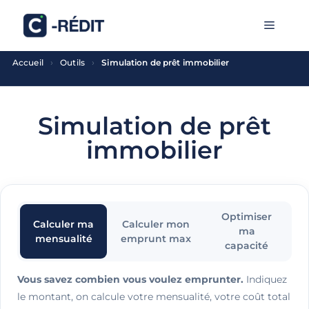
Aller
MENU
au
contenu
›
›
Accueil
Outils
Simulation de prêt immobilier
Simulation de prêt
immobilier
Optimiser
Calculer ma
Calculer mon
ma
mensualité
emprunt max
capacité
Vous savez combien vous voulez emprunter.
Indiquez
le montant, on calcule votre mensualité, votre coût total