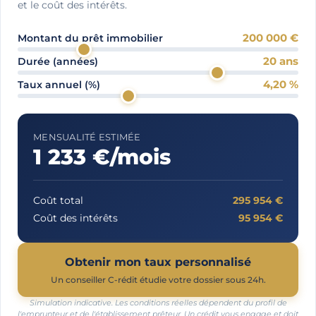
et le coût des intérêts.
200 000
€
Montant du prêt immobilier
20
ans
Durée (années)
4,20
%
Taux annuel (%)
MENSUALITÉ ESTIMÉE
1 233
€/mois
Coût total
295 954
€
Coût des intérêts
95 954
€
Obtenir mon taux personnalisé
Un conseiller C-rédit étudie votre dossier sous 24h.
Simulation indicative. Les conditions réelles dépendent du profil de
l'emprunteur et de l'établissement prêteur. Un crédit vous engage et doit