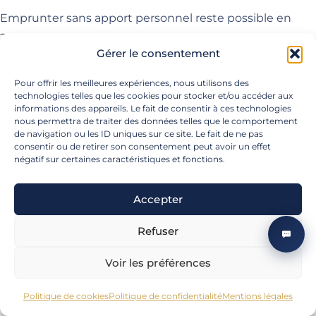
Emprunter sans apport personnel reste possible en
2026 mais devient plus exigeant pour la banque. Les
Gérer le consentement
critères d’acceptation sont durcis :
Pour offrir les meilleures expériences, nous utilisons des
Profil professionnel solide
— CDI confirmé de
technologies telles que les cookies pour stocker et/ou accéder aux
informations des appareils. Le fait de consentir à ces technologies
plus de 3 ans, ou statut fonctionnaire/protégé.
nous permettra de traiter des données telles que le comportement
Taux d’endettement strictement inférieur à 35
de navigation ou les ID uniques sur ce site. Le fait de ne pas
consentir ou de retirer son consentement peut avoir un effet
%
, sans tolérance.
négatif sur certaines caractéristiques et fonctions.
Reste à vivre confortable
— au moins 1 000 €
par personne au foyer après remboursement de
Accepter
toutes les charges.
Refuser
Épargne résiduelle
— la banque demandera
souvent un équivalent de 3-6 mois de
Voir les préférences
mensualités en épargne disponible, même si non
Simuler
Planifier
utilisée comme apport.
Politique de cookies
Politique de confidentialité
Mentions légales