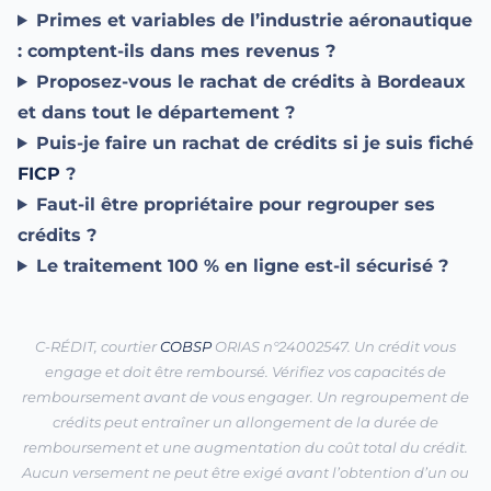
Primes et variables de l’industrie aéronautique
: comptent-ils dans mes revenus ?
Proposez-vous le rachat de crédits à Bordeaux
et dans tout le département ?
Puis-je faire un rachat de crédits si je suis fiché
FICP
?
Faut-il être propriétaire pour regrouper ses
crédits ?
Le traitement 100 % en ligne est-il sécurisé ?
C-RÉDIT, courtier
COBSP
ORIAS n°24002547. Un crédit vous
engage et doit être remboursé. Vérifiez vos capacités de
remboursement avant de vous engager. Un regroupement de
crédits peut entraîner un allongement de la durée de
remboursement et une augmentation du coût total du crédit.
Aucun versement ne peut être exigé avant l’obtention d’un ou