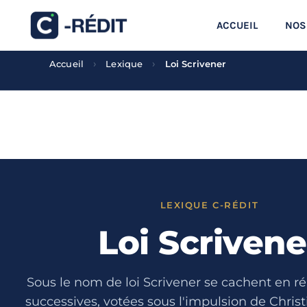
Aller
ACCUEIL
NOS
au
contenu
›
›
Accueil
Lexique
Loi Scrivener
LEXIQUE C-RÉDIT
Loi Scrivene
Sous le nom de loi Scrivener se cachent en réa
successives, votées sous l'impulsion de Chris