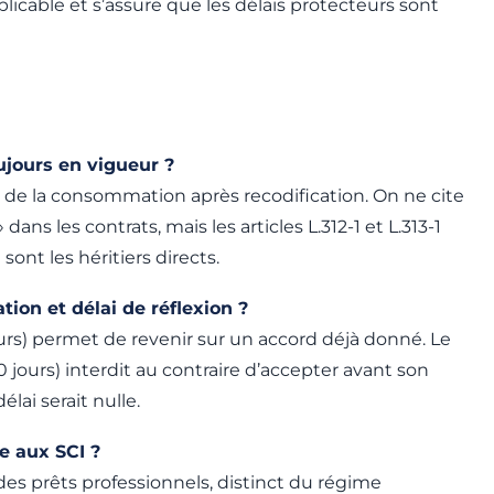
licable et s’assure que les délais protecteurs sont
oujours en vigueur ?
 de la consommation après recodification. On ne cite
dans les contrats, mais les articles L.312-1 et L.313-1
nt les héritiers directs.
tion et délai de réflexion ?
jours) permet de revenir sur un accord déjà donné. Le
10 jours) interdit au contraire d’accepter avant son
élai serait nulle.
le aux SCI ?
des prêts professionnels, distinct du régime