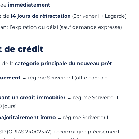
ptée
immédiatement
e de
14 jours de rétractation
(Scrivener I + Lagarde)
nt l’expiration du délai (sauf demande expresse)
t de crédit
e de la
catégorie principale du nouveau prêt
:
quement
→ régime Scrivener I (offre conso +
uant un crédit immobilier
→ régime Scrivener II
0 jours)
ajoritairement immo
→ régime Scrivener II
IOBSP (ORIAS 24002547), accompagne précisément