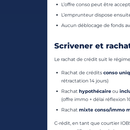
L’offre conso peut être acce
L’emprunteur dispose ensuit
Aucun déblocage de fonds ava
Scrivener et racha
Le rachat de crédit suit le régim
Rachat de crédits
conso uni
rétractation 14 jours)
Rachat
hypothécaire
ou
incl
(offre immo + délai réflexion 1
Rachat
mixte conso/immo m
C-rédit, en tant que courtier 