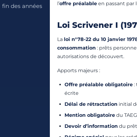
l’
offre préalable
en passant par 
a fin des années
Loi Scrivener I (19
La
loi n°78-22 du 10 janvier 197
consommation
: prêts personnel
autorisations de découvert.
Apports majeurs :
Offre préalable obligatoire
:
écrite
Délai de rétractation
initial 
Mention obligatoire
du TAEG 
Devoir d’information
du prête