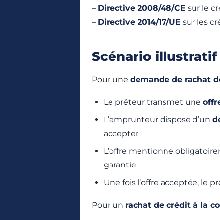
–
Directive 2008/48/CE
sur le c
–
Directive 2014/17/UE
sur les cr
Scénario illustratif
Pour une
demande de rachat de
Le prêteur transmet une
offr
L’emprunteur dispose d’un
dé
accepter
L’offre mentionne obligatoir
garantie
Une fois l’offre acceptée, le 
Pour un
rachat de crédit à la 