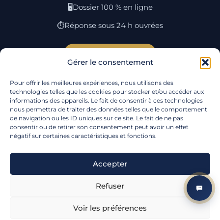
🖥️
Dossier 100 % en ligne
⏱️
Réponse sous 24 h ouvrées
Simuler mon rachat →
Gérer le consentement
Pour offrir les meilleures expériences, nous utilisons des
Rachat par ville
·
Lexique
·
Plan du site
·
Qui
technologies telles que les cookies pour stocker et/ou accéder aux
informations des appareils. Le fait de consentir à ces technologies
sommes-nous
·
Contact
·
Mentions
nous permettra de traiter des données telles que le comportement
légales
·
Confidentialité
·
Cookies
·
Gérer mes
de navigation ou les ID uniques sur ce site. Le fait de ne pas
cookies
consentir ou de retirer son consentement peut avoir un effet
négatif sur certaines caractéristiques et fonctions.
Suivez-nous :
Accepter
© 2026
C-REDIT
— SAS, RCS Nancy, SIREN 985 071 976 —
19 Rue de la Grande Ozeraille, 54280 Seichamps.
Refuser
Courtier en opérations de banque et en assurance,
ORIAS
n°24002547
. Aucun versement, de quelque nature que ce
soit, ne peut être exigé d'un particulier avant l'obtention
Voir les préférences
d'un ou plusieurs prêts d'argent.