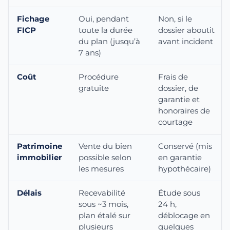
Fichage
Oui, pendant
Non, si le
FICP
toute la durée
dossier aboutit
du plan (jusqu’à
avant incident
7 ans)
Coût
Procédure
Frais de
gratuite
dossier, de
garantie et
honoraires de
courtage
Patrimoine
Vente du bien
Conservé (mis
immobilier
possible selon
en garantie
les mesures
hypothécaire)
Délais
Recevabilité
Étude sous
sous ~3 mois,
24 h,
plan étalé sur
déblocage en
plusieurs
quelques